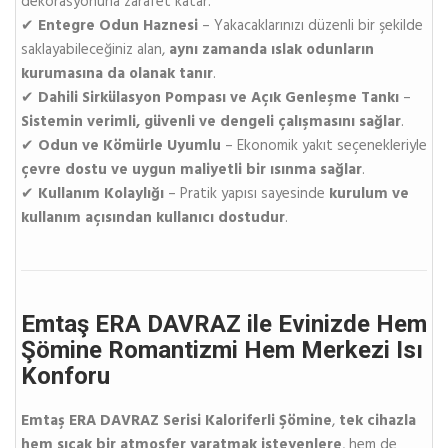
dekorasyonuna zarafet katar.
✔
Entegre Odun Haznesi
– Yakacaklarınızı düzenli bir şekilde
saklayabileceğiniz alan,
aynı zamanda ıslak odunların
kurumasına da olanak tanır
.
✔
Dahili Sirkülasyon Pompası ve Açık Genleşme Tankı
–
Sistemin verimli, güvenli ve dengeli çalışmasını sağlar
.
✔
Odun ve Kömürle Uyumlu
– Ekonomik yakıt seçenekleriyle
çevre dostu ve uygun maliyetli bir ısınma sağlar
.
✔
Kullanım Kolaylığı
– Pratik yapısı sayesinde
kurulum ve
kullanım açısından kullanıcı dostudur
.
Emtaş ERA DAVRAZ ile Evinizde Hem
Şömine Romantizmi Hem Merkezi Isı
Konforu
Emtaş ERA DAVRAZ Serisi Kaloriferli Şömine
,
tek cihazla
hem sıcak bir atmosfer yaratmak isteyenlere
, hem de