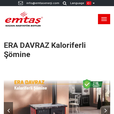
info@emtasenerji.com
Language
Toggl
navig
ERA DAVRAZ Kaloriferli
Şömine