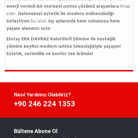
enerji verimli bir merkezi ısıtma çözümü arayanlara
hitap
eder.
Geleneksel estetik ile modern mühendisliği
birleştiren
bu ürün,
kış aylarında hem ruhunuzu hem
yaşam alanınızı ısıtır
.
Emtaş ERA DAVRAZ Kaloriferli Şömine ile nostaljik
şömine keyfini modern ısıtma teknolojisiyle yaşayın!
Estetik, verimlilik ve konfor tek üründe!
Nasıl Yardımcı Olabiliriz?
+90 246 224 1353
Bültene Abone Ol