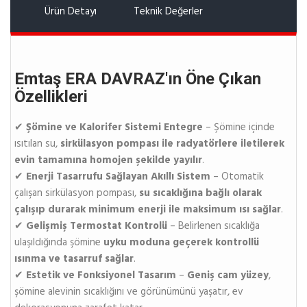
Ürün Detayı
Teknik Değerler
Emtaş ERA DAVRAZ'ın Öne Çıkan
Özellikleri
✔
Şömine ve Kalorifer Sistemi Entegre
– Şömine içinde
ısıtılan su,
sirkülasyon pompası ile radyatörlere iletilerek
evin tamamına homojen şekilde yayılır
.
✔
Enerji Tasarrufu Sağlayan Akıllı Sistem
– Otomatik
çalışan sirkülasyon pompası,
su sıcaklığına bağlı olarak
çalışıp durarak minimum enerji ile maksimum ısı sağlar
.
✔
Gelişmiş Termostat Kontrolü
– Belirlenen sıcaklığa
ulaşıldığında şömine
uyku moduna geçerek kontrollü
ısınma ve tasarruf sağlar
.
✔
Estetik ve Fonksiyonel Tasarım
–
Geniş cam yüzey
,
şömine alevinin sıcaklığını ve görünümünü yaşatır, ev