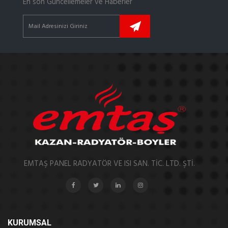
En son Güncellemeler ve Haberler
EMTAŞ PANEL RADYATÖR VE ISI SAN. TİC. LTD. ŞTİ.
KURUMSAL