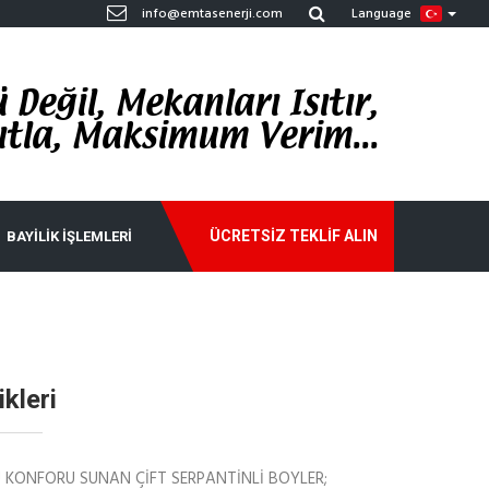
info@emtasenerji.com
Language
Değil, Mekanları Isıtır,
tla, Maksimum Verim...
ÜCRETSIZ TEKLIF ALIN
BAYILIK İŞLEMLERI
ikleri
U KONFORU SUNAN ÇİFT SERPANTİNLİ BOYLER;