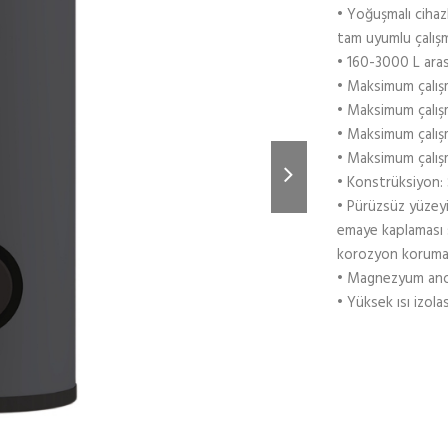
• Yoğuşmalı cihazl
tam uyumlu çalış
• 160-3000 L ara
• Maksimum çalışm
• Maksimum çalışm
• Maksimum çalışm
• Maksimum çalışm
• Konstrüksiyon: 
• Pürüzsüz yüzeyi
emaye kaplaması 
korozyon koruma
• Magnezyum an
• Yüksek ısı izol