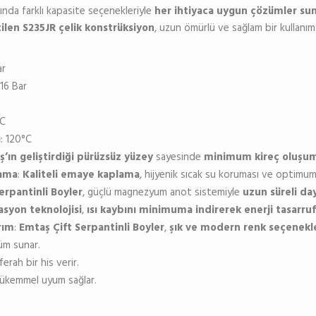
ında farklı kapasite seçenekleriyle
her ihtiyaca uygun çözümler su
tilen S235JR çelik konstrüksiyon
, uzun ömürlü ve sağlam bir kullanım
ar
 16 Bar
°C
ı
: 120°C
’ın geliştirdiği pürüzsüz yüzey
sayesinde
minimum kireç oluşum
lama
:
Kaliteli emaye kaplama
, hijyenik sıcak su koruması ve optimu
erpantinli Boyler
, güçlü magnezyum anot sistemiyle
uzun süreli day
asyon teknolojisi
,
ısı kaybını minimuma indirerek enerji tasarruf
rım
:
Emtaş Çift Serpantinli Boyler
,
şık ve modern renk seçenekl
üm sunar.
ferah bir his verir.
ükemmel uyum sağlar.