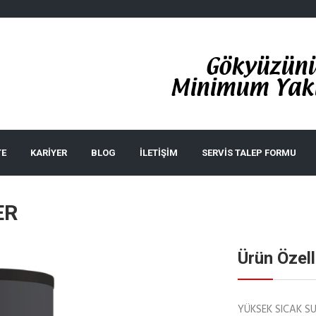
Gökyüzünü 
Minimum Yakı
TE
KARIYER
BLOG
İLETİŞİM
SERVIS TALEP FORMU
ER
Ürün Özell
YÜKSEK SICAK S