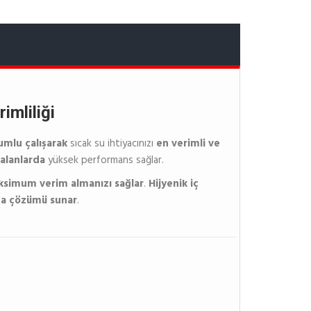
imliliği
umlu çalışarak
sıcak su ihtiyacınızı
en verimli ve
 alanlarda
yüksek performans sağlar.
aksimum verim almanızı sağlar
.
Hijyenik iç
ama çözümü sunar
.