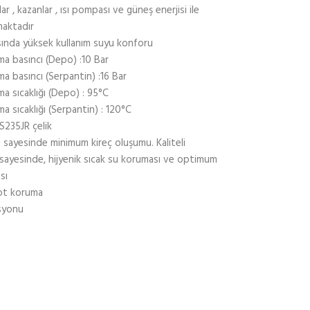
ar , kazanlar , ısı pompası ve güneş enerjisi ile
maktadır
sında yüksek kullanım suyu konforu
a basıncı (Depo) :10 Bar
a basıncı (Serpantin) :16 Bar
a sıcaklığı (Depo) : 95°C
a sıcaklığı (Serpantin) : 120°C
S235JR çelik
 sayesinde minimum kireç oluşumu. Kaliteli
sayesinde, hijyenik sıcak su koruması ve optimum
sı
ot koruma
asyonu