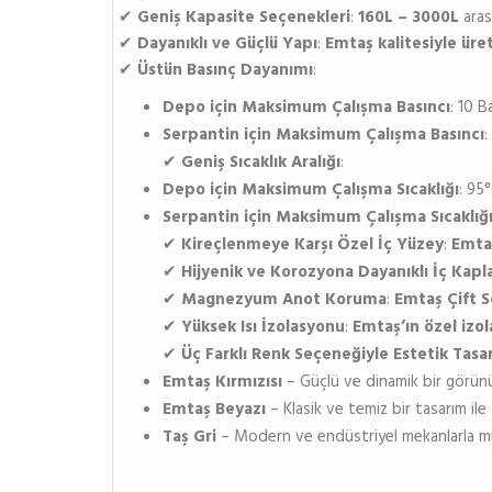
✔
Geniş Kapasite Seçenekleri
:
160L – 3000L
aras
✔
Dayanıklı ve Güçlü Yapı
:
Emtaş kalitesiyle üre
✔
Üstün Basınç Dayanımı
:
Depo için Maksimum Çalışma Basıncı
: 10 B
Serpantin için Maksimum Çalışma Basıncı
:
✔
Geniş Sıcaklık Aralığı
:
Depo için Maksimum Çalışma Sıcaklığı
: 95
Serpantin için Maksimum Çalışma Sıcaklığ
✔
Kireçlenmeye Karşı Özel İç Yüzey
:
Emtaş
✔
Hijyenik ve Korozyona Dayanıklı İç Kap
✔
Magnezyum Anot Koruma
:
Emtaş Çift S
✔
Yüksek Isı İzolasyonu
:
Emtaş’ın özel izol
✔
Üç Farklı Renk Seçeneğiyle Estetik Tasa
Emtaş Kırmızısı
– Güçlü ve dinamik bir görün
Emtaş Beyazı
– Klasik ve temiz bir tasarım ile 
Taş Gri
– Modern ve endüstriyel mekanlarla m