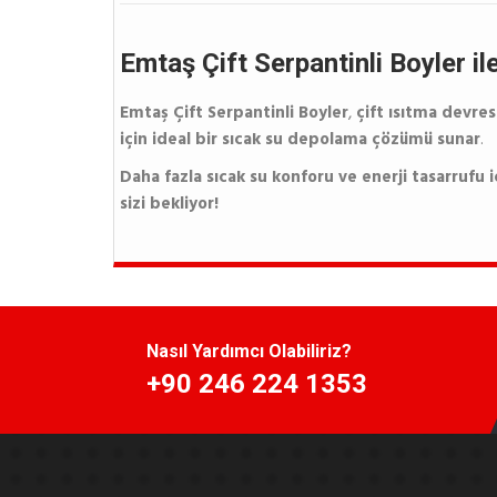
Emtaş Çift Serpantinli Boyler il
Emtaş Çift Serpantinli Boyler
,
çift ısıtma devre
için ideal bir sıcak su depolama çözümü sunar
.
Daha fazla sıcak su konforu ve enerji tasarrufu i
sizi bekliyor!
Nasıl Yardımcı Olabiliriz?
+90 246 224 1353