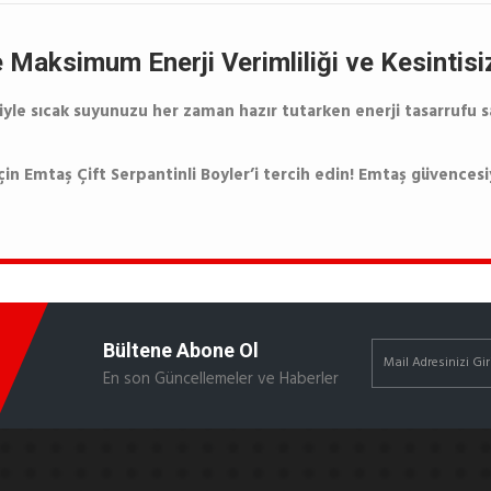
e Maksimum Enerji Verimliliği ve Kesintisi
siyle sıcak suyunuzu her zaman hazır tutarken enerji tasarrufu s
çin Emtaş Çift Serpantinli Boyler’i tercih edin!
Emtaş güvencesiy
Bültene Abone Ol
En son Güncellemeler ve Haberler