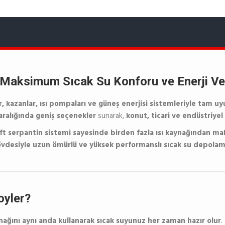
– Maksimum Sıcak Su Konforu ve Enerji Ver
, kazanlar, ısı pompaları ve güneş enerjisi sistemleriyle tam uy
aralığında geniş seçenekler
sunarak,
konut, ticari ve endüstriyel
ift serpantin sistemi sayesinde
birden fazla ısı kaynağından m
 gövdesiyle uzun ömürlü ve yüksek performanslı sıcak su depol
oyler?
ynağını aynı anda kullanarak sıcak suyunuz her zaman hazır olur
.