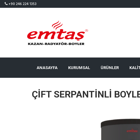
+90 246 224 1353
ANASAYFA
KURUMSAL
ÜRÜNLER
KALI
ÇİFT SERPANTİNLİ BOYL